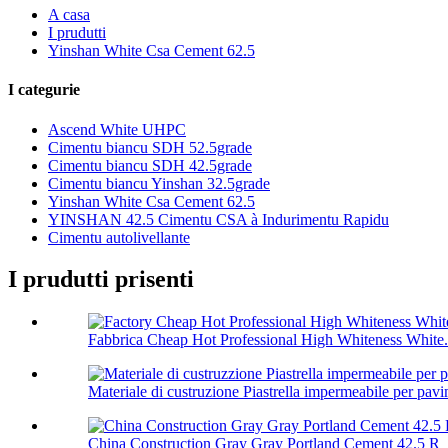
A casa
I prudutti
Yinshan White Csa Cement 62.5
I categurie
Ascend White UHPC
Cimentu biancu SDH 52.5grade
Cimentu biancu SDH 42.5grade
Cimentu biancu Yinshan 32.5grade
Yinshan White Csa Cement 62.5
YINSHAN 42.5 Cimentu CSA à Indurimentu Rapidu
Cimentu autolivellante
I prudutti prisenti
Fabbrica Cheap Hot Professional High Whiteness White.
Materiale di custruzione Piastrella impermeabile per pavim
China Construction Gray Gray Portland Cement 42.5 R