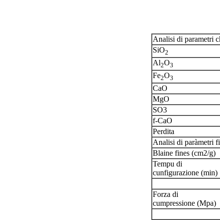
Analisi di parametri 
SiO
2
Al
O
2
3
Fe
O
2
3
CaO
MgO
SO3
f-CaO
Perdita
Analisi di paràmetri fi
Blaine fines (cm2/g)
Tempu di
cunfigurazione (min)
Forza di
cumpressione (Mpa)