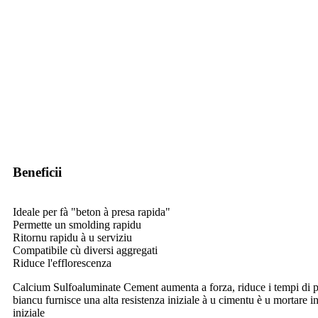
Beneficii
Ideale per fà "beton à presa rapida"
Permette un smolding rapidu
Ritornu rapidu à u serviziu
Compatibile cù diversi aggregati
Riduce l'efflorescenza
Calcium Sulfoaluminate Cement aumenta a forza, riduce i tempi di pre
biancu furnisce una alta resistenza iniziale à u cimentu è u mortare i
iniziale