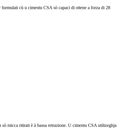
r furmulati cù u cimentu CSA sò capaci di ottene a forza di 28
 sò micca ritirati è à bassa retrazione. U cimentu CSA utilizeghja