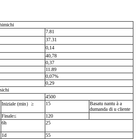
chimichi
7.81
37.31
0,14
40,78
0,37
11.89
0,07%
0,29
sichi
4500
15
Basatu nantu à a
Iniziale (min）≥
dumanda di u cliente
Finale≤
120
6h
25
1d
55