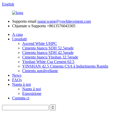
English
Supportu email
sugar.wang@yswhitecement.com
Chjamate u Supportu
+8613576043305
A casa
I prudutti
Ascend White UHPC
Cimentu biancu SDH 52.5grade
Cimentu biancu SDH 42.5grade
Cimentu biancu Yinshan 32.5grade
Yinshan White Csa Cement 62.5
YINSHAN 42.5 Cimentu CSA à Indurimentu Rapidu
Cimentu autolivellante
News
FAQs
Nantu à noi
Nantu à noi
Esposizione
Cuntatta ci