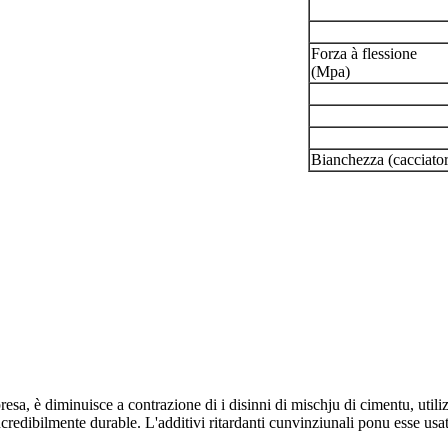
Forza à flessione
(Mpa)
Bianchezza (cacciator
sa, è diminuisce a contrazione di i disinni di mischju di cimentu, utili
ncredibilmente durable. L'additivi ritardanti cunvinziunali ponu esse usa