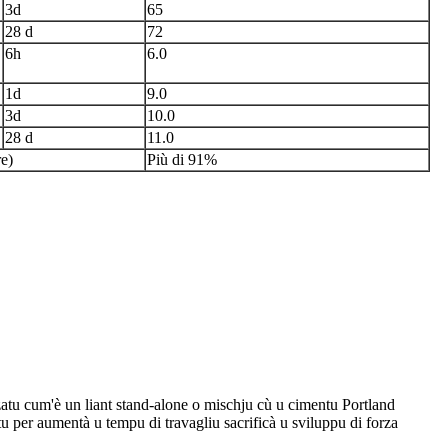
3d
65
28 d
72
6h
6.0
1d
9.0
3d
10.0
28 d
11.0
e)
Più di 91%
zatu cum'è un liant stand-alone o mischju cù u cimentu Portland
tu per aumentà u tempu di travagliu sacrificà u sviluppu di forza