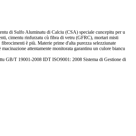
tu di Sulfo Aluminatu di Calciu (CSA) speciale cuncepitu per u
nti, cimentu rinfurzatu cù fibra di vetru (GFRC), mortari misti
i, fibrocimenti è più. Materie prime d'alta purezza selezziunate
 è macinazione attentamente monitorata garantinu un culore biancu
 sottu GB/T 19001-2008 IDT ISO9001: 2008 Sistema di Gestione di