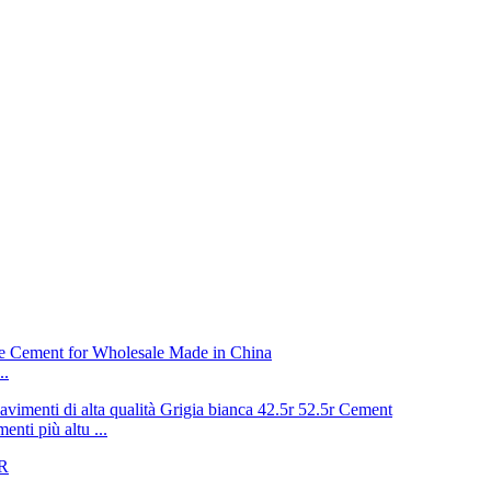
..
enti più altu ...