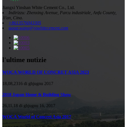
Jiangxi Yinshan White Cement Co., Ltd.
Indirizzu: Zhenxing Avenue, Parcu industriale, Anfu County,
Ji'an, Cina.
+8613576043305
sugar.wang@yswhitecement.com
l'ultime nutizie
WOCA WORLD OF CONCRET ASIA 2023
18,08,2316 di ghjugnu 2017
2018 Japan Home & Building Show
26,11,18 di ghjugnu 16, 2017
WOCA World of Concret Asia 2017