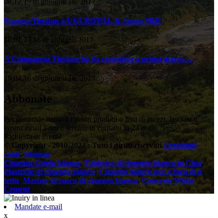
08,12,17 di ghjugnu 16, 2017
Esporta Yinshan à USA ROYAL & Japan SKK
18,01,17 16 di ghjugnu 2017
A Cumpagnia Yinshan hà da custruisce a prima marca ...
19,04,16 di ghjugnu 16, 2017
Abbonate
Per dumande nantu à i nostri prudutti o lista di prezzi, lasciate u
vostru email à noi è seremu in cuntattu in 24 ore.
Richiesta di Prezzi
© Copyright - 2010-2022 : Tutti i diritti riservati.
I prudutti
caldi
,
Sitemap
Cimentu Grigiu biancu
,
Fabbrica di cimentu biancu in Cina
,
Piastrelle di cimentu biancu
,
Cimentu biancu per a fuga di u
tettu
,
Mastice di muru di cimentu biancu
,
Concrete White
Cement
,
Mandate e-mail
x