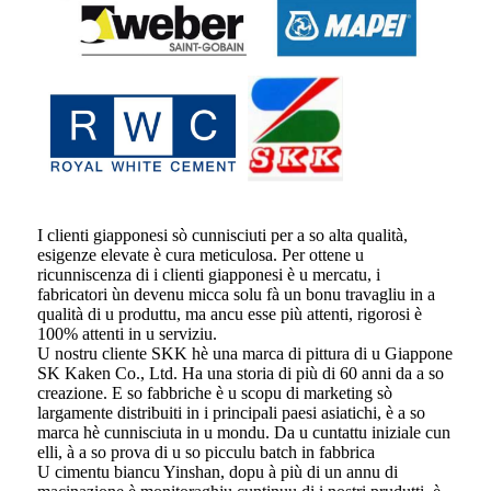
I clienti giapponesi sò cunnisciuti per a so alta qualità,
esigenze elevate è cura meticulosa. Per ottene u
ricunniscenza di i clienti giapponesi è u mercatu, i
fabricatori ùn devenu micca solu fà un bonu travagliu in a
qualità di u produttu, ma ancu esse più attenti, rigorosi è
100% attenti in u serviziu.
U nostru cliente SKK hè una marca di pittura di u Giappone
SK Kaken Co., Ltd. Ha una storia di più di 60 anni da a so
creazione. E so fabbriche è u scopu di marketing sò
largamente distribuiti in i principali paesi asiatichi, è a so
marca hè cunnisciuta in u mondu. Da u cuntattu iniziale cun
elli, à a so prova di u so picculu batch in fabbrica
U cimentu biancu Yinshan, dopu à più di un annu di