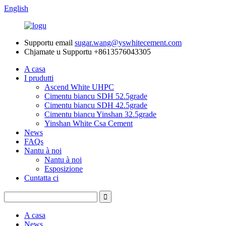
English
Supportu email
sugar.wang@yswhitecement.com
Chjamate u Supportu
+8613576043305
A casa
I prudutti
Ascend White UHPC
Cimentu biancu SDH 52.5grade
Cimentu biancu SDH 42.5grade
Cimentu biancu Yinshan 32.5grade
Yinshan White Csa Cement
News
FAQs
Nantu à noi
Nantu à noi
Esposizione
Cuntatta ci
A casa
News