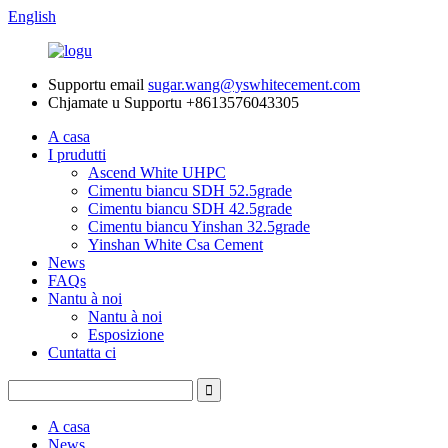
English
Supportu email
sugar.wang@yswhitecement.com
Chjamate u Supportu
+8613576043305
A casa
I prudutti
Ascend White UHPC
Cimentu biancu SDH 52.5grade
Cimentu biancu SDH 42.5grade
Cimentu biancu Yinshan 32.5grade
Yinshan White Csa Cement
News
FAQs
Nantu à noi
Nantu à noi
Esposizione
Cuntatta ci
A casa
News