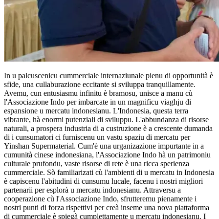
In u palcuscenicu cummerciale internaziunale pienu di opportunità è
sfide, una cullaburazione eccitante si sviluppa tranquillamente.
Avemu, cun entusiasmu infinitu è ​​bramosu, unisce a manu cù
l'Associazione Indo per imbarcate in un magnificu viaghju di
espansione u mercatu indonesianu. L'Indonesia, questa terra
vibrante, hà enormi putenziali di sviluppu. L'abbundanza di risorse
naturali, a prospera industria di a custruzione è a crescente dumanda
di i cunsumatori ci furniscenu un vastu spaziu di mercatu per
Yinshan Supermaterial. Cum'è una urganizazione impurtante in a
cumunità cinese indonesiana, l'Associazione Indo hà un patrimoniu
culturale prufondu, vaste risorse di rete è una ricca sperienza
cummerciale. Sò familiarizati cù l'ambienti di u mercatu in Indonesia
è capiscenu l'abitudini di cunsumu lucale, facenu i nostri migliori
partenarii per esplorà u mercatu indonesianu. Attraversu a
cooperazione cù l'Associazione Indo, sfrutteremu pienamente i
nostri punti di forza rispettivi per creà inseme una nova piattaforma
di cummerciale è spiegà cumplettamente u mercatu indonesianu. I