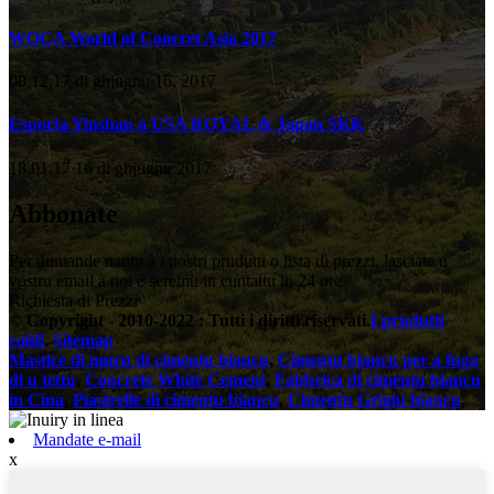
WOCA World of Concret Asia 2017
08,12,17 di ghjugnu 16, 2017
Esporta Yinshan à USA ROYAL & Japan SKK
18,01,17 16 di ghjugnu 2017
Abbonate
Per dumande nantu à i nostri prudutti o lista di prezzi, lasciate u
vostru email à noi è seremu in cuntattu in 24 ore.
Richiesta di Prezzi
© Copyright - 2010-2022 : Tutti i diritti riservati.
I prudutti
caldi
,
Sitemap
Mastice di muru di cimentu biancu
,
Cimentu biancu per a fuga
di u tettu
,
Concrete White Cement
,
Fabbrica di cimentu biancu
in Cina
,
Piastrelle di cimentu biancu
,
Cimentu Grigiu biancu
,
Mandate e-mail
x