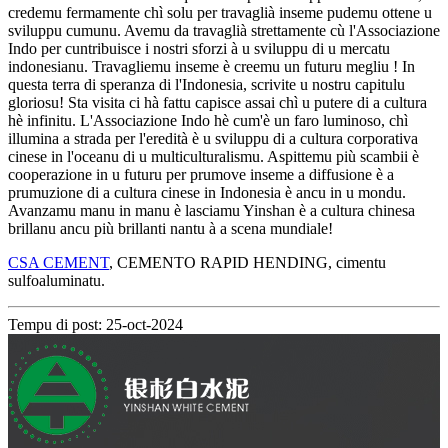
credemu fermamente chì solu per travaglià inseme pudemu ottene u
sviluppu cumunu. Avemu da travaglià strettamente cù l'Associazione
Indo per cuntribuisce i nostri sforzi à u sviluppu di u mercatu
indonesianu. Travagliemu inseme è creemu un futuru megliu ! In
questa terra di speranza di l'Indonesia, scrivite u nostru capitulu
gloriosu! Sta visita ci hà fattu capisce assai chì u putere di a cultura
hè infinitu. L'Associazione Indo hè cum'è un faro luminoso, chì
illumina a strada per l'eredità è u sviluppu di a cultura corporativa
cinese in l'oceanu di u multiculturalismu. Aspittemu più scambii è
cooperazione in u futuru per prumove inseme a diffusione è a
prumuzione di a cultura cinese in Indonesia è ancu in u mondu.
Avanzamu manu in manu è lasciamu Yinshan è a cultura chinesa
brillanu ancu più brillanti nantu à a scena mundiale!
CSA CEMENT
, CEMENTO RAPID HENDING, cimentu
sulfoaluminatu.
Tempu di post: 25-oct-2024