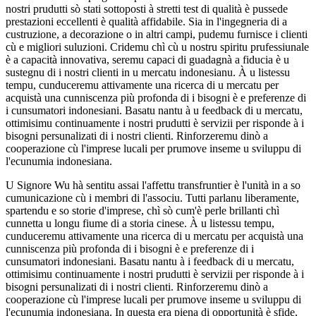
nostri prudutti sò stati sottoposti à stretti test di qualità è pussede
prestazioni eccellenti è qualità affidabile. Sia in l'ingegneria di a
custruzione, a decorazione o in altri campi, pudemu furnisce i clienti
cù e migliori suluzioni. Cridemu chì cù u nostru spiritu prufessiunale
è a capacità innovativa, seremu capaci di guadagnà a fiducia è u
sustegnu di i nostri clienti in u mercatu indonesianu. À u listessu
tempu, cunduceremu attivamente una ricerca di u mercatu per
acquistà una cunniscenza più profonda di i bisogni è e preferenze di
i cunsumatori indonesiani. Basatu nantu à u feedback di u mercatu,
ottimisimu continuamente i nostri prudutti è servizii per risponde à i
bisogni persunalizati di i nostri clienti. Rinforzeremu dinò a
cooperazione cù l'imprese lucali per prumove inseme u sviluppu di
l'ecunumia indonesiana.
U Signore Wu hà sentitu assai l'affettu transfruntier è l'unità in a so
cumunicazione cù i membri di l'associu. Tutti parlanu liberamente,
spartendu e so storie d'imprese, chì sò cum'è perle brillanti chì
cunnetta u longu fiume di a storia cinese. À u listessu tempu,
cunduceremu attivamente una ricerca di u mercatu per acquistà una
cunniscenza più profonda di i bisogni è e preferenze di i
cunsumatori indonesiani. Basatu nantu à i feedback di u mercatu,
ottimisimu continuamente i nostri prudutti è servizii per risponde à i
bisogni persunalizati di i nostri clienti. Rinforzeremu dinò a
cooperazione cù l'imprese lucali per prumove inseme u sviluppu di
l'ecunumia indonesiana. In questa era piena di opportunità è sfide,