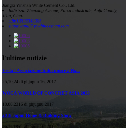
Jiangxi Yinshan White Cement Co., Ltd.
Indirizzu: Zhenxing Avenue, Parcu industriale, Anfu County,
Ji'an, Cina.
+8613576043305
sugar.wang@yswhitecement.com
l'ultime nutizie
Visità l'Associazione Indo: unisce à Ha...
25,10,24 di ghjugnu 16, 2017
WOCA WORLD OF CONCRET ASIA 2023
18,08,2316 di ghjugnu 2017
2018 Japan Home & Building Show
26,11,18 di ghjugnu 16, 2017