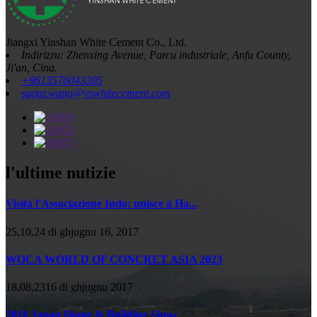
Jiangxi Yinshan White Cement Co., Ltd.
Indirizzu: Zhenxing Avenue, Parcu industriale, Anfu County,
Ji'an, Cina.
+8613576043305
sugar.wang@yswhitecement.com
l'ultime nutizie
Visità l'Associazione Indo: unisce à Ha...
25,10,24 di ghjugnu 16, 2017
WOCA WORLD OF CONCRET ASIA 2023
18,08,2316 di ghjugnu 2017
2018 Japan Home & Building Show