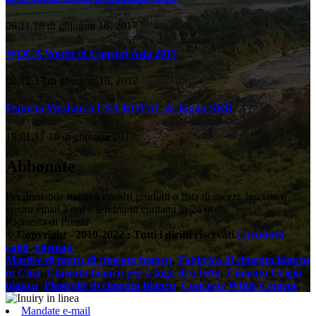
26,11,18 di ghjugnu 16, 2017
WOCA World of Concret Asia 2017
08,12,17 di ghjugnu 16, 2017
Esporta Yinshan à USA ROYAL & Japan SKK
18,01,17 16 di ghjugnu 2017
Abbonate
Per dumande nantu à i nostri prudutti o lista di prezzi, lasciate u
vostru email à noi è seremu in cuntattu in 24 ore.
Richiesta di Prezzi
© Copyright - 2010-2022 : Tutti i diritti riservati.
I prudutti
caldi
,
Sitemap
Mastice di muru di cimentu biancu
,
Fabbrica di cimentu biancu
in Cina
,
Cimentu biancu per a fuga di u tettu
,
Cimentu Grigiu
biancu
,
Piastrelle di cimentu biancu
,
Concrete White Cement
,
Mandate e-mail