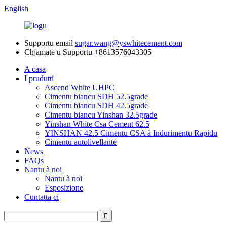
English
Supportu email
sugar.wang@yswhitecement.com
Chjamate u Supportu
+8613576043305
A casa
I prudutti
Ascend White UHPC
Cimentu biancu SDH 52.5grade
Cimentu biancu SDH 42.5grade
Cimentu biancu Yinshan 32.5grade
Yinshan White Csa Cement 62.5
YINSHAN 42.5 Cimentu CSA à Indurimentu Rapidu
Cimentu autolivellante
News
FAQs
Nantu à noi
Nantu à noi
Esposizione
Cuntatta ci