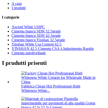
A casa
I prudutti
I categurie
Ascend White UHPC
Cimentu biancu SDH 52.5grade
Cimentu biancu SDH 42.5grade
Cimentu biancu Yinshan 32.5grade
Yinshan White Csa Cement 62.5
YINSHAN 42.5 Cimentu CSA à Indurimentu Rapidu
Cimentu autolivellante
I prudutti prisenti
Fabbrica Cheap Hot Professional High
Whiteness White...