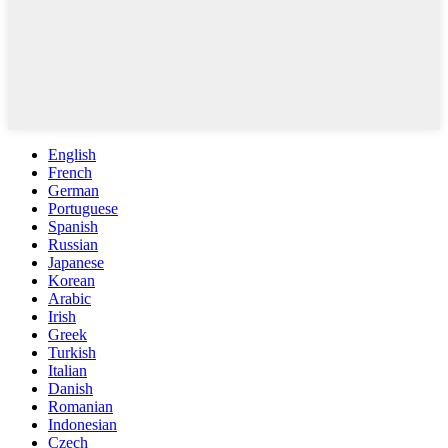
English
French
German
Portuguese
Spanish
Russian
Japanese
Korean
Arabic
Irish
Greek
Turkish
Italian
Danish
Romanian
Indonesian
Czech