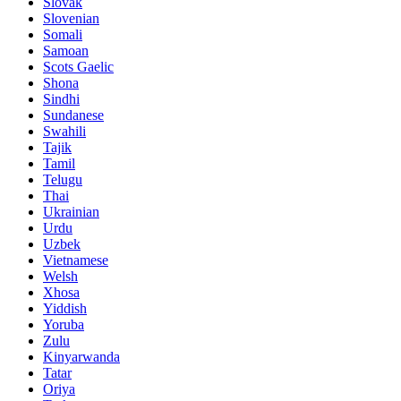
Slovak
Slovenian
Somali
Samoan
Scots Gaelic
Shona
Sindhi
Sundanese
Swahili
Tajik
Tamil
Telugu
Thai
Ukrainian
Urdu
Uzbek
Vietnamese
Welsh
Xhosa
Yiddish
Yoruba
Zulu
Kinyarwanda
Tatar
Oriya