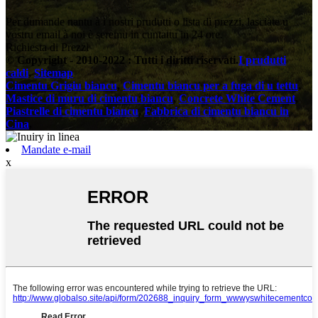
Per dumande nantu à i nostri prudutti o lista di prezzi, lasciate u
vostru email à noi è seremu in cuntattu in 24 ore.
Richiesta di Prezzi
© Copyright - 2010-2022 : Tutti i diritti riservati.
I prudutti
caldi
,
Sitemap
Cimentu Grigiu biancu
,
Cimentu biancu per a fuga di u tettu
,
Mastice di muru di cimentu biancu
,
Concrete White Cement
,
Piastrelle di cimentu biancu
,
Fabbrica di cimentu biancu in
Cina
,
Mandate e-mail
x