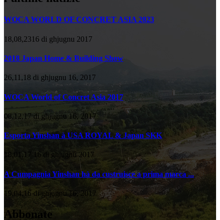
WOCA WORLD OF CONCRET ASIA 2023
18,08,2316 di ghjugnu 2017
2018 Japan Home & Building Show
26,11,18 di ghjugnu 16, 2017
WOCA World of Concret Asia 2017
08,12,17 di ghjugnu 16, 2017
Esporta Yinshan à USA ROYAL & Japan SKK
18,01,17 16 di ghjugnu 2017
A Cumpagnia Yinshan hà da custruisce a prima marca ...
19,04,16 di ghjugnu 16, 2017
Abbonate