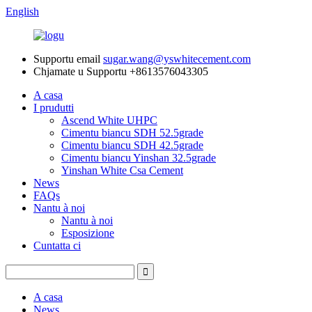
English
Supportu email
sugar.wang@yswhitecement.com
Chjamate u Supportu
+8613576043305
A casa
I prudutti
Ascend White UHPC
Cimentu biancu SDH 52.5grade
Cimentu biancu SDH 42.5grade
Cimentu biancu Yinshan 32.5grade
Yinshan White Csa Cement
News
FAQs
Nantu à noi
Nantu à noi
Esposizione
Cuntatta ci
A casa
News