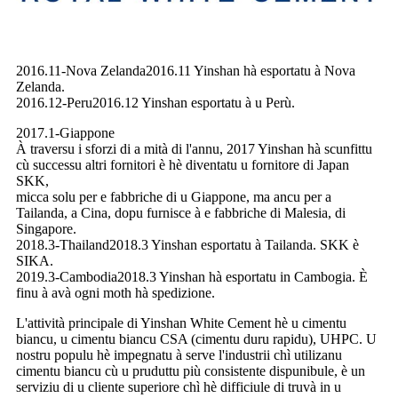
2016.11-Nova Zelanda2016.11 Yinshan hà esportatu à Nova
Zelanda.
2016.12-Peru2016.12 Yinshan esportatu à u Perù.
2017.1-Giappone
À traversu i sforzi di a mità di l'annu, 2017 Yinshan hà scunfittu
cù successu altri fornitori è hè diventatu u fornitore di Japan
SKK,
micca solu per e fabbriche di u Giappone, ma ancu per a
Tailanda, a Cina, dopu furnisce à e fabbriche di Malesia, di
Singapore.
2018.3-Thailand2018.3 Yinshan esportatu à Tailanda. SKK è
SIKA.
2019.3-Cambodia2018.3 Yinshan hà esportatu in Cambogia. È
finu à avà ogni moth hà spedizione.
L'attività principale di Yinshan White Cement hè u cimentu
biancu, u cimentu biancu CSA (cimentu duru rapidu), UHPC. U
nostru populu hè impegnatu à serve l'industrii chì utilizanu
cimentu biancu cù u pruduttu più consistente dispunibule, è un
serviziu di u cliente superiore chì hè difficiule di truvà in u