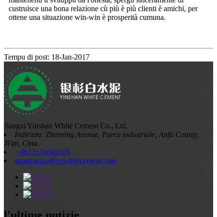
custruisce una bona relazione cù più è più clienti è amichi, per
ottene una situazione win-win è prosperità cumuna.
Tempu di post: 18-Jan-2017
Jiangxi Yinshan White Cement Co., Ltd.
Indirizzu: Zhenxing Avenue, Parcu industriale, Anfu County,
Ji'an, Cina.
+8613576043305
sugar.wang@yswhitecement.com
l'ultime nutizie