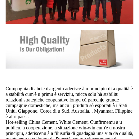
Cumpagnia di abete d'argentu aderisce à u principiu di a qualità è
a stabilità cum'è u primu è serviziu, micca solu hà stabilitu
relazioni strategiche cooperative longu cù parechje grande
cumpagnie domestiche, ma ancu i prudutti sò esportati à i Stati
Uniti, Giappone, Corea di u Sud, Australia. , Myanmar, Filippine
è altri paesi.
Hot-selling China Cement, White Cement, Cunfirmemu à u
publicu, a cooperazione, a situazione win-win cum'è u nostru
principiu, aderiscenu à a filusufìa di guadagnà una vita da qualità,
mantenenu u sviluppu da l'onestà, spergu sinceramente di