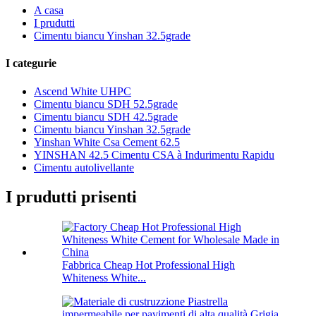
A casa
I prudutti
Cimentu biancu Yinshan 32.5grade
I categurie
Ascend White UHPC
Cimentu biancu SDH 52.5grade
Cimentu biancu SDH 42.5grade
Cimentu biancu Yinshan 32.5grade
Yinshan White Csa Cement 62.5
YINSHAN 42.5 Cimentu CSA à Indurimentu Rapidu
Cimentu autolivellante
I prudutti prisenti
Fabbrica Cheap Hot Professional High
Whiteness White...