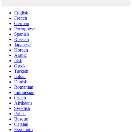
English
French
German
Portuguese
Spanish
Russian
Japanese
Korean
Arabic
Irish
Greek
Turkish
Italian
Danish
Romanian
Indonesian
Czech
Afrikaans
Swedish
Polish
Basque
Catalan
Esperanto