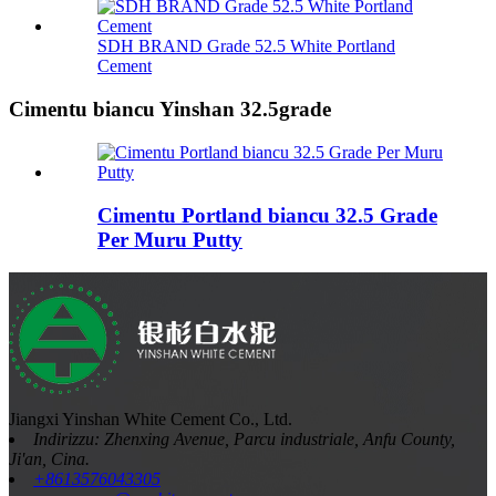
SDH BRAND Grade 52.5 White Portland
Cement
Cimentu biancu Yinshan 32.5grade
Cimentu Portland biancu 32.5 Grade
Per Muru Putty
Jiangxi Yinshan White Cement Co., Ltd.
Indirizzu: Zhenxing Avenue, Parcu industriale, Anfu County,
Ji'an, Cina.
+8613576043305