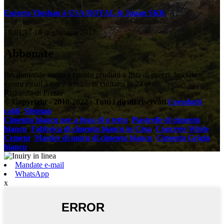
Esporta Yinshan à USA ROYAL & Japan SKK
18,01,17 16 di ghjugnu 2017
Abbonate
Per dumande nantu à i nostri prudutti o lista di prezzi, lasciate u
vostru email à noi è seremu in cuntattu in 24 ore.
Richiesta di Prezzi
© Copyright - 2010-2022 : Tutti i diritti riservati.
I prudutti
caldi
,
Sitemap
Cimentu biancu per a fuga di u tettu
,
Piastrelle di cimentu
biancu
,
Fabbrica di cimentu biancu in Cina
,
Concrete White
Cement
,
Mastice di muru di cimentu biancu
,
Cimentu Grigiu
biancu
,
Mandate e-mail
WhatsApp
x