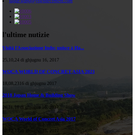
sugar.wang@yswhitecement.com
l'ultime nutizie
Visità l'Associazione Indo: unisce à Ha...
25,10,24 di ghjugnu 16, 2017
WOCA WORLD OF CONCRET ASIA 2023
18,08,2316 di ghjugnu 2017
2018 Japan Home & Building Show
26,11,18 di ghjugnu 16, 2017
WOCA World of Concret Asia 2017
08,12,17 di ghjugnu 16, 2017