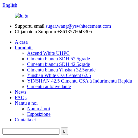
English
Supportu email
sugar.wang@yswhitecement.com
Chjamate u Supportu
+8613576043305
A casa
I prudutti
Ascend White UHPC
Cimentu biancu SDH 52.5grade
Cimentu biancu SDH 42.5grade
Cimentu biancu Yinshan 32.5grade
Yinshan White Csa Cement 62.5
YINSHAN 42.5 Cimentu CSA à Indurimentu Rapidu
Cimentu autolivellante
News
FAQs
Nantu à noi
Nantu à noi
Esposizione
Cuntatta ci