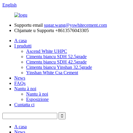
English
Supportu email
sugar.wang@yswhitecement.com
Chjamate u Supportu
+8613576043305
A casa
I prudutti
Ascend White UHPC
Cimentu biancu SDH 52.5grade
Cimentu biancu SDH 42.5grade
Cimentu biancu Yinshan 32.5grade
Yinshan White Csa Cement
News
FAQs
Nantu à noi
Nantu à noi
Esposizione
Cuntatta ci
A casa
News