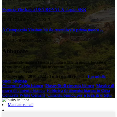
Esporta Yinshan à USA ROYAL & Japan SKK
18,01,17 16 di ghjugnu 2017
A Cumpagnia Yinshan hà da custruisce a prima marca ...
19,04,16 di ghjugnu 16, 2017
Abbonate
Per dumande nantu à i nostri prudutti o lista di prezzi, lasciate u
vostru email à noi è seremu in cuntattu in 24 ore.
Richiesta di Prezzi
© Copyright - 2010-2022 : Tutti i diritti riservati.
I prudutti
caldi
,
Sitemap
Cimentu Grigiu biancu
,
Piastrelle di cimentu biancu
,
Mastice di
muru di cimentu biancu
,
Fabbrica di cimentu biancu in Cina
,
Concrete White Cement
,
Cimentu biancu per a fuga di u tettu
,
Mandate e-mail
x