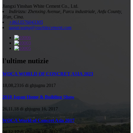
Jiangxi Yinshan White Cement Co., Ltd.
Indirizzu: Zhenxing Avenue, Parcu industriale, Anfu County,
Ji'an, Cina.
+8613576043305
sugar.wang@yswhitecement.com
l'ultime nutizie
WOCA WORLD OF CONCRET ASIA 2023
18,08,2316 di ghjugnu 2017
2018 Japan Home & Building Show
26,11,18 di ghjugnu 16, 2017
WOCA World of Concret Asia 2017
08,12,17 di ghjugnu 16, 2017